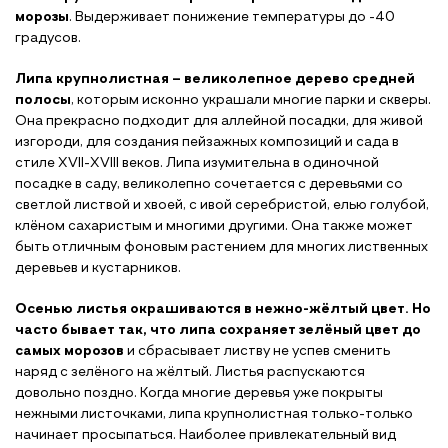
морозы
. Выдерживает понижение температуры до -40
градусов.
Липа крупнолистная – великолепное дерево средней
полосы
, которым исконно украшали многие парки и скверы.
Она прекрасно подходит для аллейной посадки, для живой
изгороди, для создания пейзажных композиций и сада в
стиле XVII-XVIII веков. Липа изумительна в одиночной
посадке в саду, великолепно сочетается с деревьями со
светлой листвой и хвоей, с ивой серебристой, елью голубой,
клёном сахаристым и многими другими. Она также может
быть отличным фоновым растением для многих лиственных
деревьев и кустарников.
Осенью листья окрашиваются в нежно-жёлтый цвет. Но
часто бывает так, что липа сохраняет зелёный цвет до
самых морозов
и сбрасывает листву не успев сменить
наряд с зелёного на жёлтый. Листья распускаются
довольно поздно. Когда многие деревья уже покрыты
нежными листочками, липа крупнолистная только-только
начинает просыпаться. Наиболее привлекательный вид