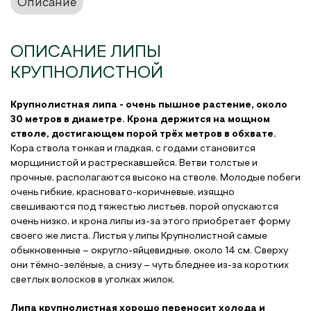
Описание
ОПИСАНИЕ ЛИПЫ
КРУПНОЛИСТНОЙ
Крупнолистная липа - очень пышное растение, около
30 метров в диаметре. Крона держится на мощном
стволе, достигающем порой трёх метров в обхвате.
Кора ствола тонкая и гладкая, с годами становится
морщинистой и растрескавшейся. Ветви толстые и
прочные, располагаются высоко на стволе. Молодые побеги
очень гибкие, красновато-коричневые, изящно
свешиваются под тяжестью листьев, порой опускаются
очень низко, и крона липы из-за этого приобретает форму
своего же листа. Листья у липы Крупнолистной самые
обыкновенные – округло-яйцевидные, около 14 см. Сверху
они тёмно-зелёные, а снизу – чуть бледнее из-за коротких
светлых волосков в уголках жилок.
Липа крупнолистная хорошо переносит холода и