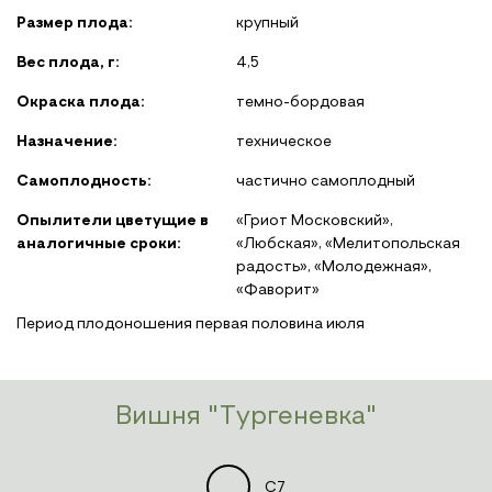
Размер плода:
крупный
Вес плода, г:
4,5
Окраска плода:
темно-бордовая
Назначение:
техническое
Самоплодность:
частично самоплодный
Опылители цветущие в
«Гриот Московский»,
аналогичные сроки:
«Любская», «Мелитопольская
радость», «Молодежная»,
«Фаворит»
Период плодоношения первая половина июля
Вишня "Тургеневка"
C7