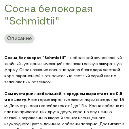
Сосна белокорая
"Schmidtii"
Описание
Сосна белокорая "
Schmidtii
"
– небольшой вечнозеленый
хвойный кустарник, имеющий привлекательную аккуратную
форму. Свое название сосна получила благодаря жесткой
коре, окрашенной в относительно светлый серый цвет с
зеленоватым оттенком.
Сам кустарник небольшой, в среднем вырастает до 0,5
м в высоту
. Некоторые взрослые экземпляры доходят до 1,5
м. Диаметр кроны колеблется от 1 до 1,5 м. Крона собрана из
плотно прилегающих друг к другу, хорошо опушенных
ветвей, направленных вверх. Хвоинки насыщенного
изумрудного цвета, длинные, собраны попарно. Достигают в