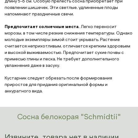
длину 5-6 см. Особую прелесть сосна приобретает при
появлении шишечек. Эти светлые, удлиненные плоды
напоминают праздничные свечи.
Предпочитает солнечные места
.
Легко переносит
морозы, в том числе резкие снижения температуры. Однако
молодые экземпляры зимой стоит укрывать. Растение
считается неприхотливым, отличается крепким здоровьем
и высокой выживаемостью. Предпочитает сухие почвы с
примесью глины и песка. Не требует дополнительного
увлажнения даже в засуху.
Кустарник следует обрезать после формирования
приростов для придания оригинальной формы и
аккуратного вида.
Сосна белокорая "Schmidtii"
Извините, товара нет в наличии